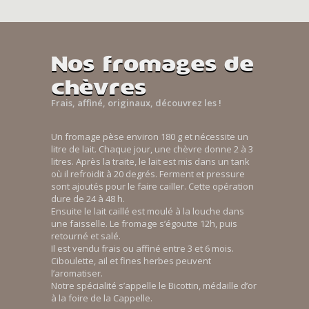
Nos fromages de
chèvres
Frais, affiné, originaux, découvrez les !
Un fromage pèse environ 180 g et nécessite un
litre de lait. Chaque jour, une chèvre donne 2 à 3
litres. Après la traite, le lait est mis dans un tank
où il refroidit à 20 degrés. Ferment et pressure
sont ajoutés pour le faire cailler. Cette opération
dure de 24 à 48 h.
Ensuite le lait caillé est moulé à la louche dans
une faisselle. Le fromage s’égoutte 12h, puis
retourné et salé.
Il est vendu frais ou affiné entre 3 et 6 mois.
Ciboulette, ail et fines herbes peuvent
l’aromatiser.
Notre spécialité s’appelle le Bicottin, médaille d’or
à la foire de la Cappelle.