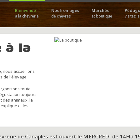
Bienvenue
Nos fromages
Marchés
Pédago
à la chèvrerie
de chèvres
et boutique
visitez l
 à la
, nous accueillons
s de l'élevage.
organisons toute
dégustation toujours
et des animaux, la
 expliqué et les
hèvrerie de Canaples est ouvert le MERCREDI de 14Hà 1