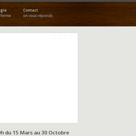
gie
Contact
a ferme
on vous réponds
9h du
15 Mars au 30 Octobre