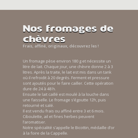
Nos fromages de
chèvres
Frais, affiné, originaux, découvrez les !
Un fromage pèse environ 180 g et nécessite un
litre de lait. Chaque jour, une chèvre donne 2 à 3
litres. Après la traite, le lait est mis dans un tank
où il refroidit à 20 degrés. Ferment et pressure
sont ajoutés pour le faire cailler. Cette opération
dure de 24 à 48 h.
Ensuite le lait caillé est moulé à la louche dans
une faisselle. Le fromage s’égoutte 12h, puis
retourné et salé.
Il est vendu frais ou affiné entre 3 et 6 mois.
Ciboulette, ail et fines herbes peuvent
l’aromatiser.
Notre spécialité s’appelle le Bicottin, médaille d’or
à la foire de la Cappelle.