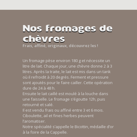
Nos fromages de
chèvres
Frais, affiné, originaux, découvrez les !
Un fromage pèse environ 180 g et nécessite un
litre de lait. Chaque jour, une chèvre donne 2 à 3
litres. Après la traite, le lait est mis dans un tank
où il refroidit à 20 degrés. Ferment et pressure
sont ajoutés pour le faire cailler. Cette opération
dure de 24 à 48 h.
Ensuite le lait caillé est moulé à la louche dans
une faisselle. Le fromage s’égoutte 12h, puis
retourné et salé.
Il est vendu frais ou affiné entre 3 et 6 mois.
Ciboulette, ail et fines herbes peuvent
l’aromatiser.
Notre spécialité s’appelle le Bicottin, médaille d’or
à la foire de la Cappelle.