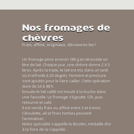
Nos fromages de
chèvres
Frais, affiné, originaux, découvrez les !
Un fromage pèse environ 180 g et nécessite un
litre de lait. Chaque jour, une chèvre donne 2 à 3
litres. Après la traite, le lait est mis dans un tank
où il refroidit à 20 degrés. Ferment et pressure
sont ajoutés pour le faire cailler. Cette opération
dure de 24 à 48 h.
Ensuite le lait caillé est moulé à la louche dans
une faisselle. Le fromage s’égoutte 12h, puis
retourné et salé.
Il est vendu frais ou affiné entre 3 et 6 mois.
Ciboulette, ail et fines herbes peuvent
l’aromatiser.
Notre spécialité s’appelle le Bicottin, médaille d’or
à la foire de la Cappelle.