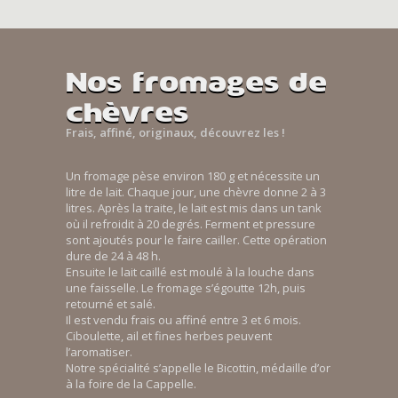
Nos fromages de
chèvres
Frais, affiné, originaux, découvrez les !
Un fromage pèse environ 180 g et nécessite un
litre de lait. Chaque jour, une chèvre donne 2 à 3
litres. Après la traite, le lait est mis dans un tank
où il refroidit à 20 degrés. Ferment et pressure
sont ajoutés pour le faire cailler. Cette opération
dure de 24 à 48 h.
Ensuite le lait caillé est moulé à la louche dans
une faisselle. Le fromage s’égoutte 12h, puis
retourné et salé.
Il est vendu frais ou affiné entre 3 et 6 mois.
Ciboulette, ail et fines herbes peuvent
l’aromatiser.
Notre spécialité s’appelle le Bicottin, médaille d’or
à la foire de la Cappelle.