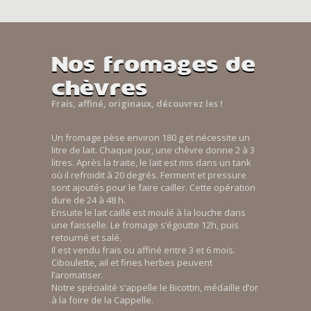
Nos fromages de
chèvres
Frais, affiné, originaux, découvrez les !
Un fromage pèse environ 180 g et nécessite un
litre de lait. Chaque jour, une chèvre donne 2 à 3
litres. Après la traite, le lait est mis dans un tank
où il refroidit à 20 degrés. Ferment et pressure
sont ajoutés pour le faire cailler. Cette opération
dure de 24 à 48 h.
Ensuite le lait caillé est moulé à la louche dans
une faisselle. Le fromage s’égoutte 12h, puis
retourné et salé.
Il est vendu frais ou affiné entre 3 et 6 mois.
Ciboulette, ail et fines herbes peuvent
l’aromatiser.
Notre spécialité s’appelle le Bicottin, médaille d’or
à la foire de la Cappelle.