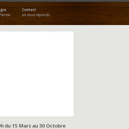
gie
Contact
a ferme
on vous réponds
9h du
15 Mars au 30 Octobre