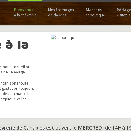
Bienvenue
Nos fromages
Marchés
Pédago
à la chèvrerie
de chèvres
et boutique
visitez l
 à la
, nous accueillons
s de l'élevage.
organisons toute
dégustation toujours
et des animaux, la
 expliqué et les
hèvrerie de Canaples est ouvert le MERCREDI de 14Hà 1