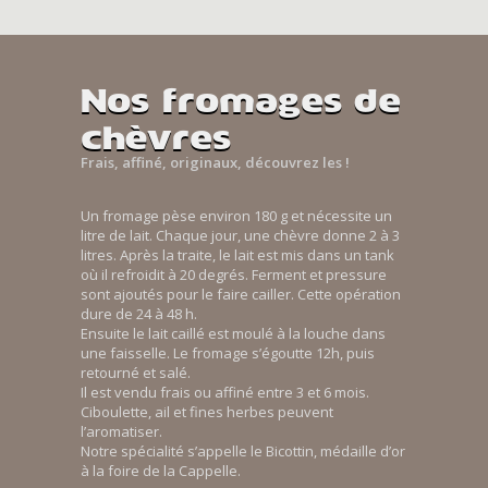
Nos fromages de
chèvres
Frais, affiné, originaux, découvrez les !
Un fromage pèse environ 180 g et nécessite un
litre de lait. Chaque jour, une chèvre donne 2 à 3
litres. Après la traite, le lait est mis dans un tank
où il refroidit à 20 degrés. Ferment et pressure
sont ajoutés pour le faire cailler. Cette opération
dure de 24 à 48 h.
Ensuite le lait caillé est moulé à la louche dans
une faisselle. Le fromage s’égoutte 12h, puis
retourné et salé.
Il est vendu frais ou affiné entre 3 et 6 mois.
Ciboulette, ail et fines herbes peuvent
l’aromatiser.
Notre spécialité s’appelle le Bicottin, médaille d’or
à la foire de la Cappelle.