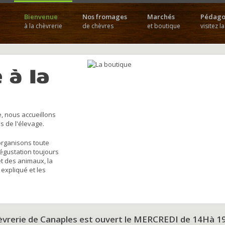
Bienvenue
Nos fromages
Marchés
Pédago
à la chèvrerie
de chèvres
et boutique
visitez l
 à la
, nous accueillons
s de l'élevage.
organisons toute
dégustation toujours
et des animaux, la
 expliqué et les
hèvrerie de Canaples est ouvert le MERCREDI de 14Hà 1