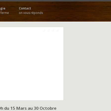
gie
Contact
a ferme
on vous réponds
9h du
15 Mars au 30 Octobre