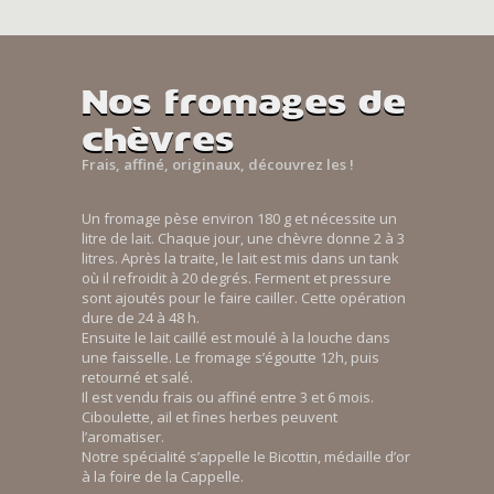
Nos fromages de
chèvres
Frais, affiné, originaux, découvrez les !
Un fromage pèse environ 180 g et nécessite un
litre de lait. Chaque jour, une chèvre donne 2 à 3
litres. Après la traite, le lait est mis dans un tank
où il refroidit à 20 degrés. Ferment et pressure
sont ajoutés pour le faire cailler. Cette opération
dure de 24 à 48 h.
Ensuite le lait caillé est moulé à la louche dans
une faisselle. Le fromage s’égoutte 12h, puis
retourné et salé.
Il est vendu frais ou affiné entre 3 et 6 mois.
Ciboulette, ail et fines herbes peuvent
l’aromatiser.
Notre spécialité s’appelle le Bicottin, médaille d’or
à la foire de la Cappelle.