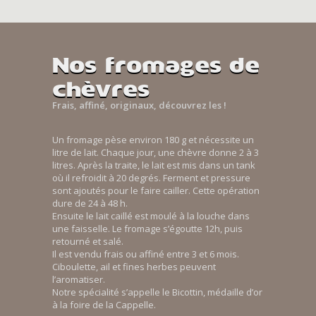
Nos fromages de
chèvres
Frais, affiné, originaux, découvrez les !
Un fromage pèse environ 180 g et nécessite un
litre de lait. Chaque jour, une chèvre donne 2 à 3
litres. Après la traite, le lait est mis dans un tank
où il refroidit à 20 degrés. Ferment et pressure
sont ajoutés pour le faire cailler. Cette opération
dure de 24 à 48 h.
Ensuite le lait caillé est moulé à la louche dans
une faisselle. Le fromage s’égoutte 12h, puis
retourné et salé.
Il est vendu frais ou affiné entre 3 et 6 mois.
Ciboulette, ail et fines herbes peuvent
l’aromatiser.
Notre spécialité s’appelle le Bicottin, médaille d’or
à la foire de la Cappelle.