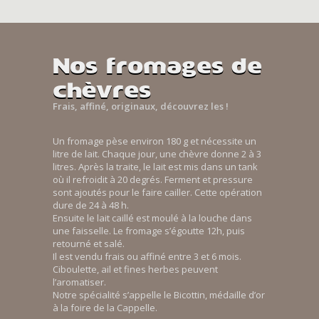
Nos fromages de
chèvres
Frais, affiné, originaux, découvrez les !
Un fromage pèse environ 180 g et nécessite un
litre de lait. Chaque jour, une chèvre donne 2 à 3
litres. Après la traite, le lait est mis dans un tank
où il refroidit à 20 degrés. Ferment et pressure
sont ajoutés pour le faire cailler. Cette opération
dure de 24 à 48 h.
Ensuite le lait caillé est moulé à la louche dans
une faisselle. Le fromage s’égoutte 12h, puis
retourné et salé.
Il est vendu frais ou affiné entre 3 et 6 mois.
Ciboulette, ail et fines herbes peuvent
l’aromatiser.
Notre spécialité s’appelle le Bicottin, médaille d’or
à la foire de la Cappelle.