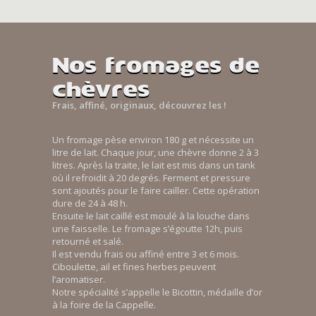
Nos fromages de
chèvres
Frais, affiné, originaux, découvrez les !
Un fromage pèse environ 180 g et nécessite un
litre de lait. Chaque jour, une chèvre donne 2 à 3
litres. Après la traite, le lait est mis dans un tank
où il refroidit à 20 degrés. Ferment et pressure
sont ajoutés pour le faire cailler. Cette opération
dure de 24 à 48 h.
Ensuite le lait caillé est moulé à la louche dans
une faisselle. Le fromage s’égoutte 12h, puis
retourné et salé.
Il est vendu frais ou affiné entre 3 et 6 mois.
Ciboulette, ail et fines herbes peuvent
l’aromatiser.
Notre spécialité s’appelle le Bicottin, médaille d’or
à la foire de la Cappelle.