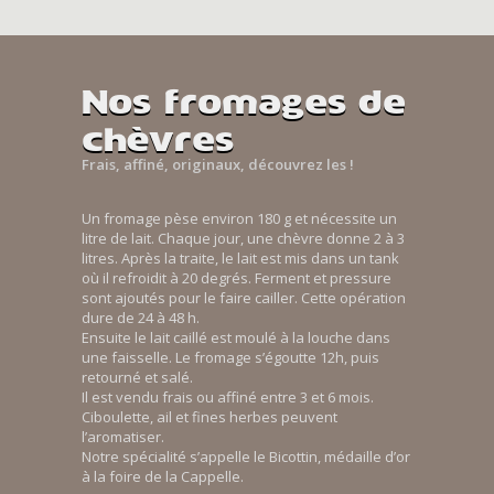
Nos fromages de
chèvres
Frais, affiné, originaux, découvrez les !
Un fromage pèse environ 180 g et nécessite un
litre de lait. Chaque jour, une chèvre donne 2 à 3
litres. Après la traite, le lait est mis dans un tank
où il refroidit à 20 degrés. Ferment et pressure
sont ajoutés pour le faire cailler. Cette opération
dure de 24 à 48 h.
Ensuite le lait caillé est moulé à la louche dans
une faisselle. Le fromage s’égoutte 12h, puis
retourné et salé.
Il est vendu frais ou affiné entre 3 et 6 mois.
Ciboulette, ail et fines herbes peuvent
l’aromatiser.
Notre spécialité s’appelle le Bicottin, médaille d’or
à la foire de la Cappelle.