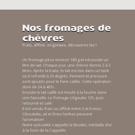
Nos fromages de
chèvres
Frais, affiné, originaux, découvrez les !
Un fromage pèse environ 180 g et nécessite un
litre de lait. Chaque jour, une chèvre donne 2 à 3
litres. Après la traite, le lait est mis dans un tank
où il refroidit à 20 degrés. Ferment et pressure
sont ajoutés pour le faire cailler. Cette opération
dure de 24 à 48 h.
Ensuite le lait caillé est moulé à la louche dans
une faisselle. Le fromage s’égoutte 12h, puis
retourné et salé.
Il est vendu frais ou affiné entre 3 et 6 mois.
Ciboulette, ail et fines herbes peuvent
l’aromatiser.
Notre spécialité s’appelle le Bicottin, médaille d’or
à la foire de la Cappelle.