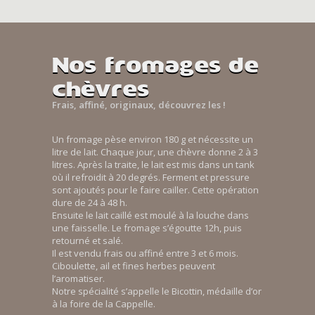
Nos fromages de
chèvres
Frais, affiné, originaux, découvrez les !
Un fromage pèse environ 180 g et nécessite un
litre de lait. Chaque jour, une chèvre donne 2 à 3
litres. Après la traite, le lait est mis dans un tank
où il refroidit à 20 degrés. Ferment et pressure
sont ajoutés pour le faire cailler. Cette opération
dure de 24 à 48 h.
Ensuite le lait caillé est moulé à la louche dans
une faisselle. Le fromage s’égoutte 12h, puis
retourné et salé.
Il est vendu frais ou affiné entre 3 et 6 mois.
Ciboulette, ail et fines herbes peuvent
l’aromatiser.
Notre spécialité s’appelle le Bicottin, médaille d’or
à la foire de la Cappelle.