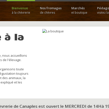
Bienvenue
Nos fromages
Marchés
Pédago
à la chèvrerie
de chèvres
et boutique
visitez l
 à la
, nous accueillons
s de l'élevage.
organisons toute
dégustation toujours
et des animaux, la
 expliqué et les
hèvrerie de Canaples est ouvert le MERCREDI de 14Hà 1