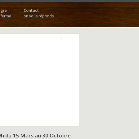
gie
Contact
a ferme
on vous réponds
9h du
15 Mars au 30 Octobre