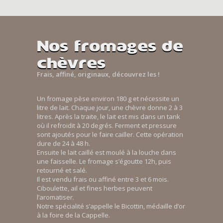
Nos fromages de
chèvres
Frais, affiné, originaux, découvrez les !
Un fromage pèse environ 180 g et nécessite un
litre de lait. Chaque jour, une chèvre donne 2 à 3
litres. Après la traite, le lait est mis dans un tank
où il refroidit à 20 degrés. Ferment et pressure
sont ajoutés pour le faire cailler. Cette opération
dure de 24 à 48 h.
Ensuite le lait caillé est moulé à la louche dans
une faisselle. Le fromage s’égoutte 12h, puis
retourné et salé.
Il est vendu frais ou affiné entre 3 et 6 mois.
Ciboulette, ail et fines herbes peuvent
l’aromatiser.
Notre spécialité s’appelle le Bicottin, médaille d’or
à la foire de la Cappelle.