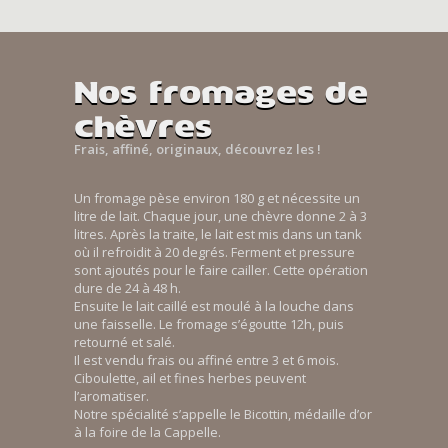
Nos fromages de
chèvres
Frais, affiné, originaux, découvrez les !
Un fromage pèse environ 180 g et nécessite un
litre de lait. Chaque jour, une chèvre donne 2 à 3
litres. Après la traite, le lait est mis dans un tank
où il refroidit à 20 degrés. Ferment et pressure
sont ajoutés pour le faire cailler. Cette opération
dure de 24 à 48 h.
Ensuite le lait caillé est moulé à la louche dans
une faisselle. Le fromage s’égoutte 12h, puis
retourné et salé.
Il est vendu frais ou affiné entre 3 et 6 mois.
Ciboulette, ail et fines herbes peuvent
l’aromatiser.
Notre spécialité s’appelle le Bicottin, médaille d’or
à la foire de la Cappelle.