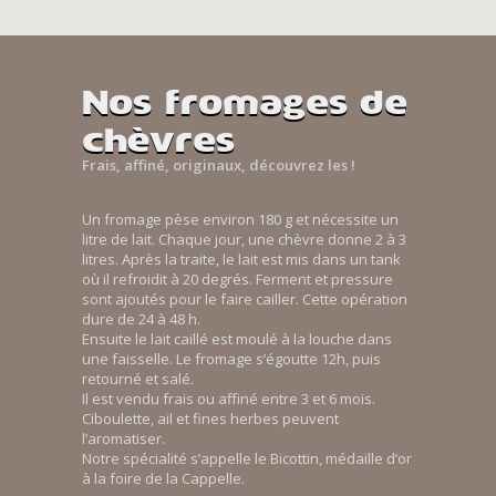
Nos fromages de
chèvres
Frais, affiné, originaux, découvrez les !
Un fromage pèse environ 180 g et nécessite un
litre de lait. Chaque jour, une chèvre donne 2 à 3
litres. Après la traite, le lait est mis dans un tank
où il refroidit à 20 degrés. Ferment et pressure
sont ajoutés pour le faire cailler. Cette opération
dure de 24 à 48 h.
Ensuite le lait caillé est moulé à la louche dans
une faisselle. Le fromage s’égoutte 12h, puis
retourné et salé.
Il est vendu frais ou affiné entre 3 et 6 mois.
Ciboulette, ail et fines herbes peuvent
l’aromatiser.
Notre spécialité s’appelle le Bicottin, médaille d’or
à la foire de la Cappelle.