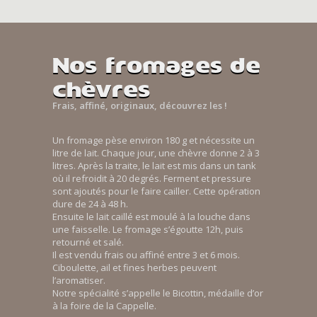
Nos fromages de
chèvres
Frais, affiné, originaux, découvrez les !
Un fromage pèse environ 180 g et nécessite un
litre de lait. Chaque jour, une chèvre donne 2 à 3
litres. Après la traite, le lait est mis dans un tank
où il refroidit à 20 degrés. Ferment et pressure
sont ajoutés pour le faire cailler. Cette opération
dure de 24 à 48 h.
Ensuite le lait caillé est moulé à la louche dans
une faisselle. Le fromage s’égoutte 12h, puis
retourné et salé.
Il est vendu frais ou affiné entre 3 et 6 mois.
Ciboulette, ail et fines herbes peuvent
l’aromatiser.
Notre spécialité s’appelle le Bicottin, médaille d’or
à la foire de la Cappelle.