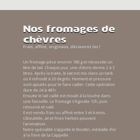
Nos fromages de
chèvres
Frais, affiné, originaux, découvrez les !
Un fromage pèse environ 180 g et nécessite un
litre de lait. Chaque jour, une chèvre donne 2 à 3
litres. Après la traite, le lait est mis dans un tank
où il refroidit à 20 degrés. Ferment et pressure
sont ajoutés pour le faire cailler. Cette opération
dure de 24 à 48 h.
Ensuite le lait caillé est moulé à la louche dans
une faisselle. Le fromage s’égoutte 12h, puis
retourné et salé.
Il est vendu frais ou affiné entre 3 et 6 mois.
Ciboulette, ail et fines herbes peuvent
l’aromatiser.
Notre spécialité s’appelle le Bicottin, médaille d’or
à la foire de la Cappelle.