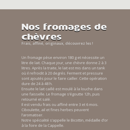
Nos fromages de
chèvres
Frais, affiné, originaux, découvrez les !
Un fromage pèse environ 180 g et nécessite un
litre de lait. Chaque jour, une chèvre donne 2 à 3
litres. Après la traite, le lait est mis dans un tank
où il refroidit à 20 degrés. Ferment et pressure
sont ajoutés pour le faire cailler. Cette opération
dure de 24 à 48 h.
Ensuite le lait caillé est moulé à la louche dans
une faisselle. Le fromage s’égoutte 12h, puis
retourné et salé.
Il est vendu frais ou affiné entre 3 et 6 mois.
Ciboulette, ail et fines herbes peuvent
l’aromatiser.
Notre spécialité s’appelle le Bicottin, médaille d’or
à la foire de la Cappelle.