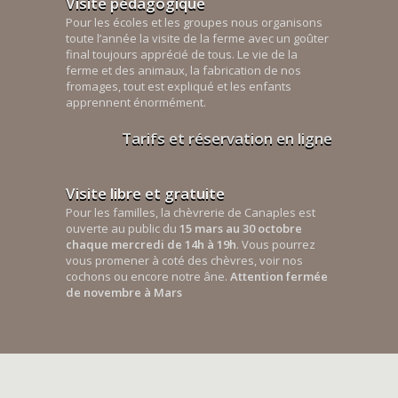
Visite pédagogique
Pour les écoles et les groupes nous organisons
toute l’année la visite de la ferme avec un goûter
final toujours apprécié de tous. Le vie de la
ferme et des animaux, la fabrication de nos
fromages, tout est expliqué et les enfants
apprennent énormément.
Tarifs et réservation en ligne
Visite libre et gratuite
Pour les familles, la chèvrerie de Canaples est
ouverte au public du
15 mars au 30 octobre
chaque mercredi de 14h à 19h
. Vous pourrez
vous promener à coté des chèvres, voir nos
cochons ou encore notre âne.
Attention fermée
de novembre à Mars