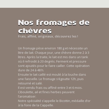
Nos fromages de
chèvres
Frais, affiné, originaux, découvrez les !
Un fromage pèse environ 180 g et nécessite un
litre de lait. Chaque jour, une chèvre donne 2 à 3
litres. Après la traite, le lait est mis dans un tank
où il refroidit à 20 degrés. Ferment et pressure
sont ajoutés pour le faire cailler. Cette opération
dure de 24 à 48 h.
Ensuite le lait caillé est moulé à la louche dans
une faisselle. Le fromage s’égoutte 12h, puis
retourné et salé.
Il est vendu frais ou affiné entre 3 et 6 mois.
Ciboulette, ail et fines herbes peuvent
l’aromatiser.
Notre spécialité s’appelle le Bicottin, médaille d’or
à la foire de la Cappelle.