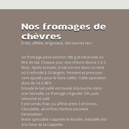
Nos fromages de
chèvres
Frais, affiné, originaux, découvrez les !
Un fromage pèse environ 180 g et nécessite un
litre de lait. Chaque jour, une chèvre donne 2 à 3
litres. Après la traite, le lait est mis dans un tank
où il refroidit à 20 degrés. Ferment et pressure
sont ajoutés pour le faire cailler. Cette opération
dure de 24 à 48 h.
Ensuite le lait caillé est moulé à la louche dans
une faisselle. Le fromage s’égoutte 12h, puis
retourné et salé.
Il est vendu frais ou affiné entre 3 et 6 mois.
Ciboulette, ail et fines herbes peuvent
l’aromatiser.
Notre spécialité s’appelle le Bicottin, médaille d’or
à la foire de la Cappelle.