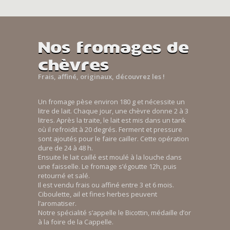
Nos fromages de
chèvres
Frais, affiné, originaux, découvrez les !
Un fromage pèse environ 180 g et nécessite un
litre de lait. Chaque jour, une chèvre donne 2 à 3
litres. Après la traite, le lait est mis dans un tank
où il refroidit à 20 degrés. Ferment et pressure
sont ajoutés pour le faire cailler. Cette opération
dure de 24 à 48 h.
Ensuite le lait caillé est moulé à la louche dans
une faisselle. Le fromage s’égoutte 12h, puis
retourné et salé.
Il est vendu frais ou affiné entre 3 et 6 mois.
Ciboulette, ail et fines herbes peuvent
l’aromatiser.
Notre spécialité s’appelle le Bicottin, médaille d’or
à la foire de la Cappelle.