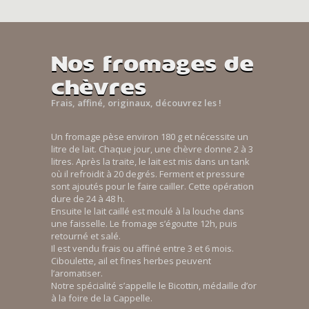
Nos fromages de
chèvres
Frais, affiné, originaux, découvrez les !
Un fromage pèse environ 180 g et nécessite un
litre de lait. Chaque jour, une chèvre donne 2 à 3
litres. Après la traite, le lait est mis dans un tank
où il refroidit à 20 degrés. Ferment et pressure
sont ajoutés pour le faire cailler. Cette opération
dure de 24 à 48 h.
Ensuite le lait caillé est moulé à la louche dans
une faisselle. Le fromage s’égoutte 12h, puis
retourné et salé.
Il est vendu frais ou affiné entre 3 et 6 mois.
Ciboulette, ail et fines herbes peuvent
l’aromatiser.
Notre spécialité s’appelle le Bicottin, médaille d’or
à la foire de la Cappelle.