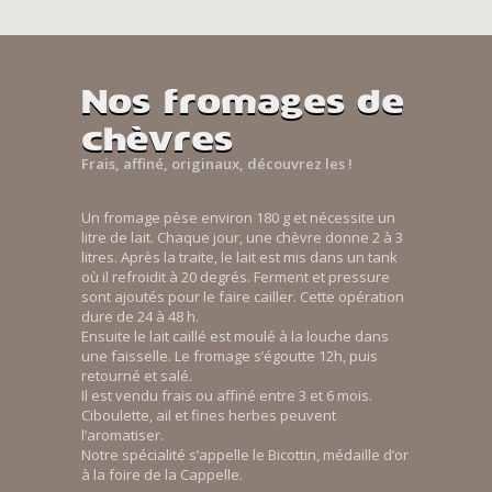
Nos fromages de
chèvres
Frais, affiné, originaux, découvrez les !
Un fromage pèse environ 180 g et nécessite un
litre de lait. Chaque jour, une chèvre donne 2 à 3
litres. Après la traite, le lait est mis dans un tank
où il refroidit à 20 degrés. Ferment et pressure
sont ajoutés pour le faire cailler. Cette opération
dure de 24 à 48 h.
Ensuite le lait caillé est moulé à la louche dans
une faisselle. Le fromage s’égoutte 12h, puis
retourné et salé.
Il est vendu frais ou affiné entre 3 et 6 mois.
Ciboulette, ail et fines herbes peuvent
l’aromatiser.
Notre spécialité s’appelle le Bicottin, médaille d’or
à la foire de la Cappelle.