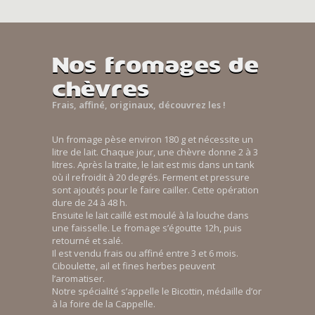
Nos fromages de
chèvres
Frais, affiné, originaux, découvrez les !
Un fromage pèse environ 180 g et nécessite un
litre de lait. Chaque jour, une chèvre donne 2 à 3
litres. Après la traite, le lait est mis dans un tank
où il refroidit à 20 degrés. Ferment et pressure
sont ajoutés pour le faire cailler. Cette opération
dure de 24 à 48 h.
Ensuite le lait caillé est moulé à la louche dans
une faisselle. Le fromage s’égoutte 12h, puis
retourné et salé.
Il est vendu frais ou affiné entre 3 et 6 mois.
Ciboulette, ail et fines herbes peuvent
l’aromatiser.
Notre spécialité s’appelle le Bicottin, médaille d’or
à la foire de la Cappelle.