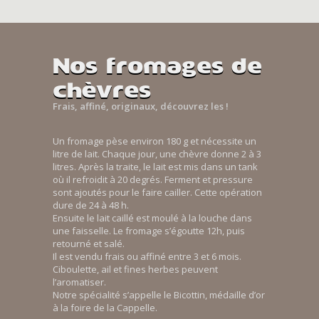
Nos fromages de
chèvres
Frais, affiné, originaux, découvrez les !
Un fromage pèse environ 180 g et nécessite un
litre de lait. Chaque jour, une chèvre donne 2 à 3
litres. Après la traite, le lait est mis dans un tank
où il refroidit à 20 degrés. Ferment et pressure
sont ajoutés pour le faire cailler. Cette opération
dure de 24 à 48 h.
Ensuite le lait caillé est moulé à la louche dans
une faisselle. Le fromage s’égoutte 12h, puis
retourné et salé.
Il est vendu frais ou affiné entre 3 et 6 mois.
Ciboulette, ail et fines herbes peuvent
l’aromatiser.
Notre spécialité s’appelle le Bicottin, médaille d’or
à la foire de la Cappelle.