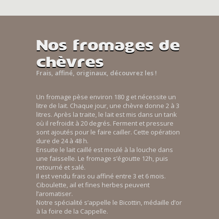
Nos fromages de
chèvres
Frais, affiné, originaux, découvrez les !
Un fromage pèse environ 180 g et nécessite un
litre de lait. Chaque jour, une chèvre donne 2 à 3
litres. Après la traite, le lait est mis dans un tank
où il refroidit à 20 degrés. Ferment et pressure
sont ajoutés pour le faire cailler. Cette opération
dure de 24 à 48 h.
Ensuite le lait caillé est moulé à la louche dans
une faisselle. Le fromage s’égoutte 12h, puis
retourné et salé.
Il est vendu frais ou affiné entre 3 et 6 mois.
Ciboulette, ail et fines herbes peuvent
l’aromatiser.
Notre spécialité s’appelle le Bicottin, médaille d’or
à la foire de la Cappelle.