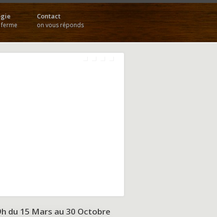
gie
Contact
a ferme
on vous réponds
9h du
15 Mars au 30 Octobre