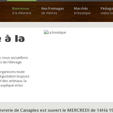
Bienvenue
Nos fromages
Marchés
Pédago
à la chèvrerie
de chèvres
et boutique
visitez l
 à la
, nous accueillons
s de l'élevage.
organisons toute
dégustation toujours
et des animaux, la
 expliqué et les
hèvrerie de Canaples est ouvert le MERCREDI de 14Hà 1