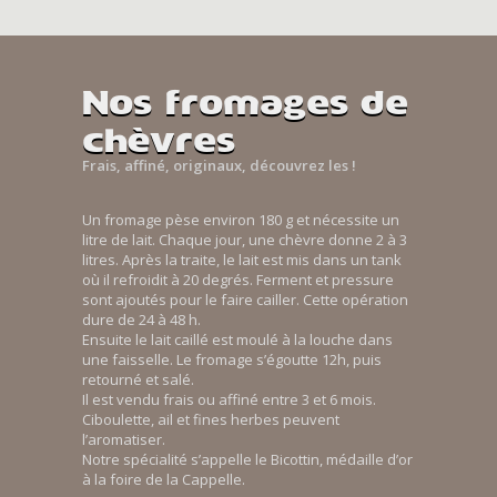
Nos fromages de
chèvres
Frais, affiné, originaux, découvrez les !
Un fromage pèse environ 180 g et nécessite un
litre de lait. Chaque jour, une chèvre donne 2 à 3
litres. Après la traite, le lait est mis dans un tank
où il refroidit à 20 degrés. Ferment et pressure
sont ajoutés pour le faire cailler. Cette opération
dure de 24 à 48 h.
Ensuite le lait caillé est moulé à la louche dans
une faisselle. Le fromage s’égoutte 12h, puis
retourné et salé.
Il est vendu frais ou affiné entre 3 et 6 mois.
Ciboulette, ail et fines herbes peuvent
l’aromatiser.
Notre spécialité s’appelle le Bicottin, médaille d’or
à la foire de la Cappelle.