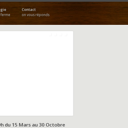
gie
Contact
a ferme
on vous réponds
9h du
15 Mars au 30 Octobre