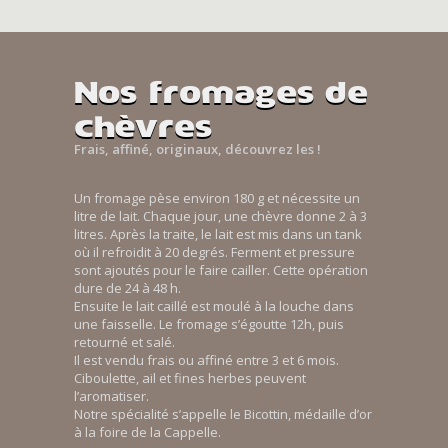
Nos fromages de
chèvres
Frais, affiné, originaux, découvrez les !
Un fromage pèse environ 180 g et nécessite un
litre de lait. Chaque jour, une chèvre donne 2 à 3
litres. Après la traite, le lait est mis dans un tank
où il refroidit à 20 degrés. Ferment et pressure
sont ajoutés pour le faire cailler. Cette opération
dure de 24 à 48 h.
Ensuite le lait caillé est moulé à la louche dans
une faisselle. Le fromage s’égoutte 12h, puis
retourné et salé.
Il est vendu frais ou affiné entre 3 et 6 mois.
Ciboulette, ail et fines herbes peuvent
l’aromatiser.
Notre spécialité s’appelle le Bicottin, médaille d’or
à la foire de la Cappelle.