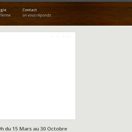
gie
Contact
a ferme
on vous réponds
9h du
15 Mars au 30 Octobre