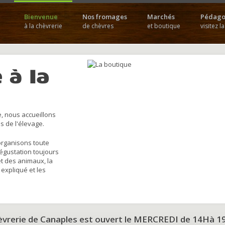
Bienvenue
Nos fromages
Marchés
Pédago
à la chèvrerie
de chèvres
et boutique
visitez l
 à la
, nous accueillons
s de l'élevage.
organisons toute
dégustation toujours
et des animaux, la
 expliqué et les
hèvrerie de Canaples est ouvert le MERCREDI de 14Hà 1