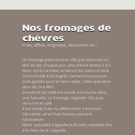
Nos fromages de
chèvres
Frais, affiné, originaux, découvrez les !
Un fromage pèse environ 180 g et nécessite un
litre de lait. Chaque jour, une chèvre donne 2 à 3
litres. Après la traite, le lait est mis dans un tank
où il refroidit à 20 degrés. Ferment et pressure
sont ajoutés pour le faire cailler. Cette opération
dure de 24 à 48 h.
Ensuite le lait caillé est moulé à la louche dans
une faisselle. Le fromage s’égoutte 12h, puis
retourné et salé.
Il est vendu frais ou affiné entre 3 et 6 mois.
Ciboulette, ail et fines herbes peuvent
l’aromatiser.
Notre spécialité s’appelle le Bicottin, médaille d’or
à la foire de la Cappelle.