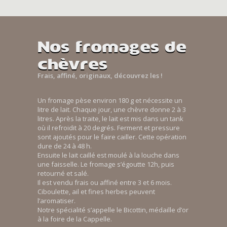
Nos fromages de
chèvres
Frais, affiné, originaux, découvrez les !
Un fromage pèse environ 180 g et nécessite un
litre de lait. Chaque jour, une chèvre donne 2 à 3
litres. Après la traite, le lait est mis dans un tank
où il refroidit à 20 degrés. Ferment et pressure
sont ajoutés pour le faire cailler. Cette opération
dure de 24 à 48 h.
Ensuite le lait caillé est moulé à la louche dans
une faisselle. Le fromage s’égoutte 12h, puis
retourné et salé.
Il est vendu frais ou affiné entre 3 et 6 mois.
Ciboulette, ail et fines herbes peuvent
l’aromatiser.
Notre spécialité s’appelle le Bicottin, médaille d’or
à la foire de la Cappelle.