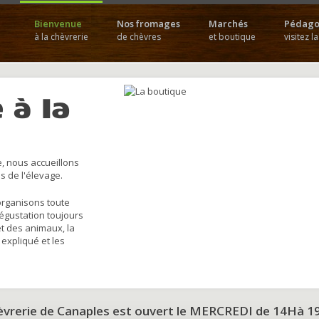
Bienvenue
Nos fromages
Marchés
Pédago
à la chèvrerie
de chèvres
et boutique
visitez l
 à la
, nous accueillons
s de l'élevage.
organisons toute
dégustation toujours
et des animaux, la
 expliqué et les
hèvrerie de Canaples est ouvert le MERCREDI de 14Hà 1