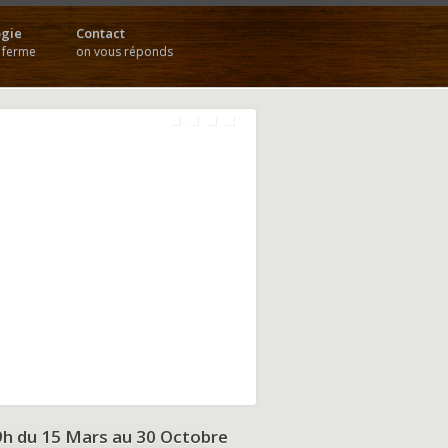
gie
Contact
a ferme
on vous réponds
9h du
15 Mars au 30 Octobre