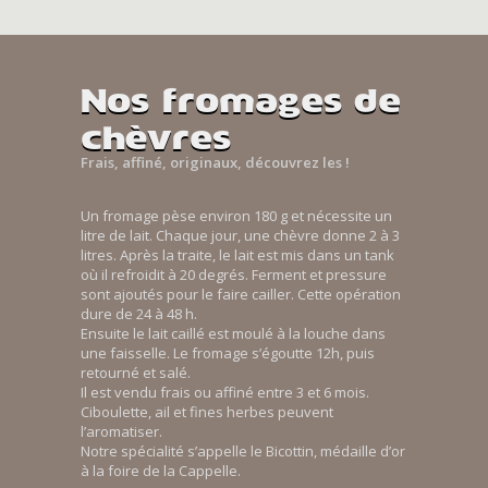
Nos fromages de
chèvres
Frais, affiné, originaux, découvrez les !
Un fromage pèse environ 180 g et nécessite un
litre de lait. Chaque jour, une chèvre donne 2 à 3
litres. Après la traite, le lait est mis dans un tank
où il refroidit à 20 degrés. Ferment et pressure
sont ajoutés pour le faire cailler. Cette opération
dure de 24 à 48 h.
Ensuite le lait caillé est moulé à la louche dans
une faisselle. Le fromage s’égoutte 12h, puis
retourné et salé.
Il est vendu frais ou affiné entre 3 et 6 mois.
Ciboulette, ail et fines herbes peuvent
l’aromatiser.
Notre spécialité s’appelle le Bicottin, médaille d’or
à la foire de la Cappelle.