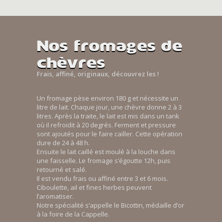
Nos fromages de
chèvres
Frais, affiné, originaux, découvrez les !
Un fromage pèse environ 180 g et nécessite un
litre de lait. Chaque jour, une chèvre donne 2 à 3
litres. Après la traite, le lait est mis dans un tank
où il refroidit à 20 degrés. Ferment et pressure
sont ajoutés pour le faire cailler. Cette opération
dure de 24 à 48 h.
Ensuite le lait caillé est moulé à la louche dans
une faisselle. Le fromage s’égoutte 12h, puis
retourné et salé.
Il est vendu frais ou affiné entre 3 et 6 mois.
Ciboulette, ail et fines herbes peuvent
l’aromatiser.
Notre spécialité s’appelle le Bicottin, médaille d’or
à la foire de la Cappelle.