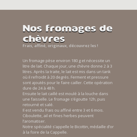
Nos fromages de
chèvres
Frais, affiné, originaux, découvrez les !
Un fromage pèse environ 180 g et nécessite un
litre de lait. Chaque jour, une chèvre donne 2 à 3
litres. Après la traite, le lait est mis dans un tank
où il refroidit à 20 degrés. Ferment et pressure
sont ajoutés pour le faire cailler. Cette opération
dure de 24 à 48 h.
Ensuite le lait caillé est moulé à la louche dans
une faisselle. Le fromage s’égoutte 12h, puis
retourné et salé.
Il est vendu frais ou affiné entre 3 et 6 mois.
Ciboulette, ail et fines herbes peuvent
l’aromatiser.
Notre spécialité s’appelle le Bicottin, médaille d’or
à la foire de la Cappelle.