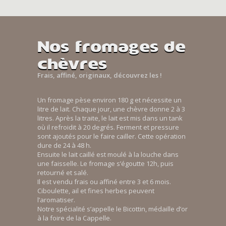
Nos fromages de
chèvres
Frais, affiné, originaux, découvrez les !
Un fromage pèse environ 180 g et nécessite un
litre de lait. Chaque jour, une chèvre donne 2 à 3
litres. Après la traite, le lait est mis dans un tank
où il refroidit à 20 degrés. Ferment et pressure
sont ajoutés pour le faire cailler. Cette opération
dure de 24 à 48 h.
Ensuite le lait caillé est moulé à la louche dans
une faisselle. Le fromage s’égoutte 12h, puis
retourné et salé.
Il est vendu frais ou affiné entre 3 et 6 mois.
Ciboulette, ail et fines herbes peuvent
l’aromatiser.
Notre spécialité s’appelle le Bicottin, médaille d’or
à la foire de la Cappelle.