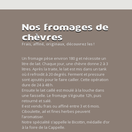
Nos fromages de
chèvres
Frais, affiné, originaux, découvrez les !
Un fromage pèse environ 180 g et nécessite un
litre de lait. Chaque jour, une chèvre donne 2 à 3
litres. Après la traite, le lait est mis dans un tank
où il refroidit à 20 degrés. Ferment et pressure
sont ajoutés pour le faire cailler. Cette opération
dure de 24 à 48 h.
Ensuite le lait caillé est moulé à la louche dans
une faisselle. Le fromage s’égoutte 12h, puis
retourné et salé.
Il est vendu frais ou affiné entre 3 et 6 mois.
Ciboulette, ail et fines herbes peuvent
l’aromatiser.
Notre spécialité s’appelle le Bicottin, médaille d’or
à la foire de la Cappelle.