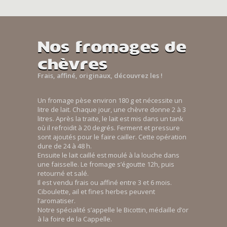
Nos fromages de
chèvres
Frais, affiné, originaux, découvrez les !
Un fromage pèse environ 180 g et nécessite un
litre de lait. Chaque jour, une chèvre donne 2 à 3
litres. Après la traite, le lait est mis dans un tank
où il refroidit à 20 degrés. Ferment et pressure
sont ajoutés pour le faire cailler. Cette opération
dure de 24 à 48 h.
Ensuite le lait caillé est moulé à la louche dans
une faisselle. Le fromage s’égoutte 12h, puis
retourné et salé.
Il est vendu frais ou affiné entre 3 et 6 mois.
Ciboulette, ail et fines herbes peuvent
l’aromatiser.
Notre spécialité s’appelle le Bicottin, médaille d’or
à la foire de la Cappelle.