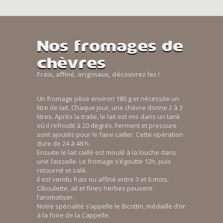
Nos fromages de
chèvres
Frais, affiné, originaux, découvrez les !
Un fromage pèse environ 180 g et nécessite un
litre de lait. Chaque jour, une chèvre donne 2 à 3
litres. Après la traite, le lait est mis dans un tank
où il refroidit à 20 degrés. Ferment et pressure
sont ajoutés pour le faire cailler. Cette opération
dure de 24 à 48 h.
Ensuite le lait caillé est moulé à la louche dans
une faisselle. Le fromage s’égoutte 12h, puis
retourné et salé.
Il est vendu frais ou affiné entre 3 et 6 mois.
Ciboulette, ail et fines herbes peuvent
l’aromatiser.
Notre spécialité s’appelle le Bicottin, médaille d’or
à la foire de la Cappelle.