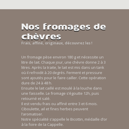
Nos fromages de
chèvres
Frais, affiné, originaux, découvrez les !
Un fromage pèse environ 180 g et nécessite un
litre de lait. Chaque jour, une chèvre donne 2 à 3
litres. Après la traite, le lait est mis dans un tank
où il refroidit à 20 degrés. Ferment et pressure
sont ajoutés pour le faire cailler. Cette opération
dure de 24 à 48 h.
Ensuite le lait caillé est moulé à la louche dans
une faisselle. Le fromage s’égoutte 12h, puis
retourné et salé.
Il est vendu frais ou affiné entre 3 et 6 mois.
Ciboulette, ail et fines herbes peuvent
l’aromatiser.
Notre spécialité s’appelle le Bicottin, médaille d’or
à la foire de la Cappelle.