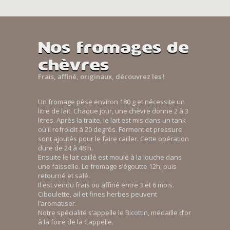
Nos fromages de
chèvres
Frais, affiné, originaux, découvrez les !
Un fromage pèse environ 180 g et nécessite un
litre de lait. Chaque jour, une chèvre donne 2 à 3
litres. Après la traite, le lait est mis dans un tank
où il refroidit à 20 degrés. Ferment et pressure
sont ajoutés pour le faire cailler. Cette opération
dure de 24 à 48 h.
Ensuite le lait caillé est moulé à la louche dans
une faisselle. Le fromage s’égoutte 12h, puis
retourné et salé.
Il est vendu frais ou affiné entre 3 et 6 mois.
Ciboulette, ail et fines herbes peuvent
l’aromatiser.
Notre spécialité s’appelle le Bicottin, médaille d’or
à la foire de la Cappelle.