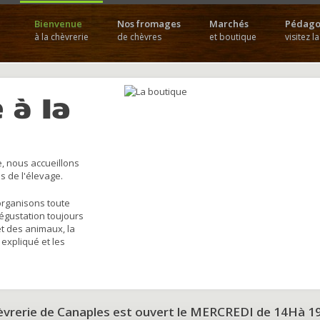
Bienvenue
Nos fromages
Marchés
Pédago
à la chèvrerie
de chèvres
et boutique
visitez l
 à la
, nous accueillons
s de l'élevage.
organisons toute
dégustation toujours
et des animaux, la
 expliqué et les
hèvrerie de Canaples est ouvert le MERCREDI de 14Hà 1