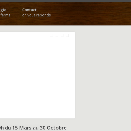
gie
Contact
a ferme
on vous réponds
9h du
15 Mars au 30 Octobre